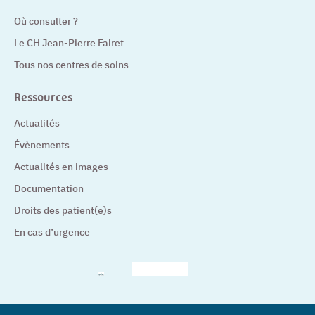
Où consulter ?
Le CH Jean-Pierre Falret
Tous nos centres de soins
Ressources
Actualités
Évènements
Actualités en images
Documentation
Droits des patient(e)s
En cas d’urgence
– Nouvelle fenêtre
– Nouvelle fenêtre
– Nouvelle fenêtre
– Nouvelle fenêtre
– Nouve