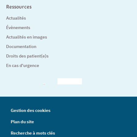
Ressources
Actualités
Évènements
Actualités en images
Documentation
Droits des patient(e)s
En cas d’urgence
– Nouvelle fenêtre
– Nouvelle fenêtre
– Nouvelle fenêtre
– Nouvelle fenêtre
– Nouve
Gestion des cookies
Plan du site
Recherche à mots clés