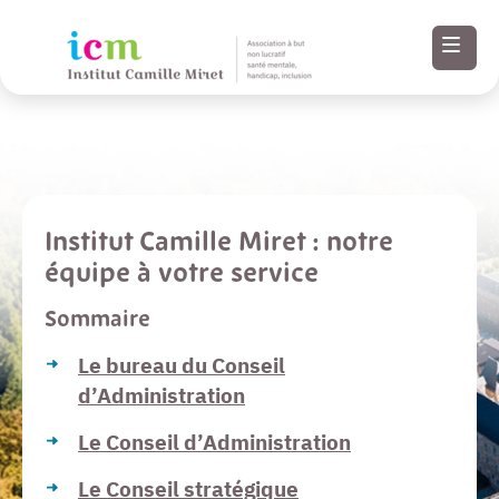
Menu
Institut Camille Miret : notre
Paramètres
équipe à votre service
d’accessibilité
Sommaire
Contenu
Le bureau du Conseil
d’Administration
Pied de page
Le Conseil d’Administration
Le Conseil stratégique