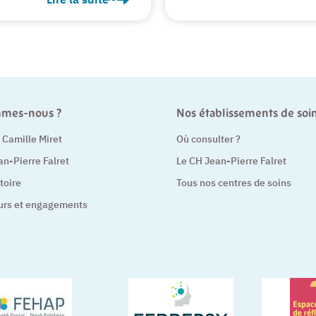
Marie Denizard : D’un destin présidentiel vers l’as
mmes-nous ?
Nos établissements de soi
t Camille Miret
Où consulter ?
an-Pierre Falret
Le CH Jean-Pierre Falret
toire
Tous nos centres de soins
urs et engagements
– Nouvelle fenêtre
– Nouvelle fenê