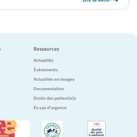
ile de Leyme
« Santé vous utile ! » 
n
Ressources
Actualités
Évènements
Actualités en images
Documentation
Droits des patient(e)s
En cas d’urgence
– Nouvelle fenêtre
tre
– Nouvelle fenêtre
– Nouvelle fe