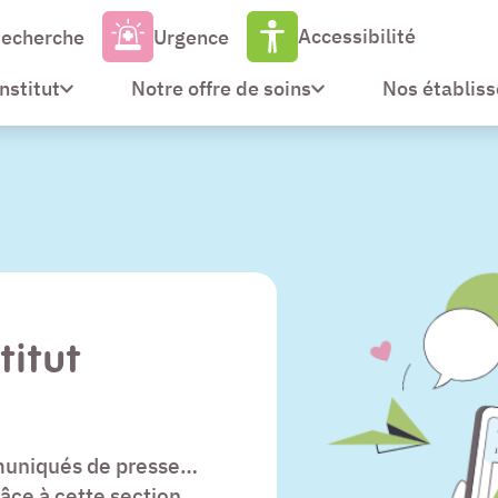
Accessibilité
echerche
Urgence
Institut
Notre offre de soins
Nos établis
titut
muniqués de presse…
grâce à cette section