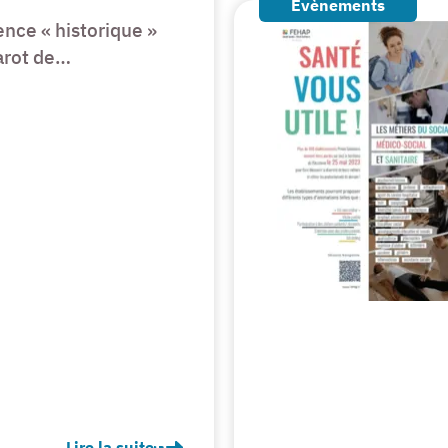
Évènements
ence « historique »
Marot de…
Lire la suite