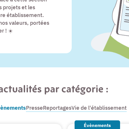
 projets et les
tre établissement.
 nos valeurs, portées
r ! ☀️
ctualités par catégorie :
(actif)
vènements
Presse
Reportages
Vie de l'établissement
Évènements