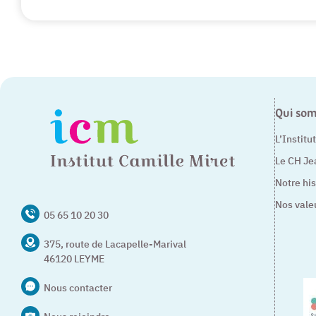
Qui so
L’Institu
Le CH Je
Notre his
Nos vale
05 65 10 20 30
375, route de Lacapelle-Marival
46120 LEYME
Nous contacter