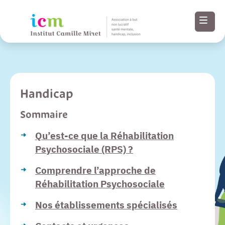
Menu
Handicap
Paramètres
Sommaire
d’accessibilité
Qu’est-ce que la Réhabilitation
Psychosociale (RPS) ?
Contenu
Comprendre l’approche de
Pied de page
Réhabilitation Psychosociale
Nos établissements spécialisés