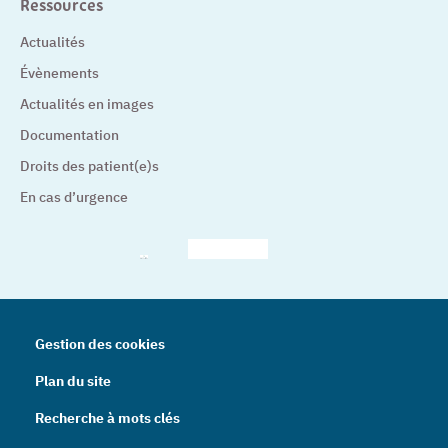
Ressources
Actualités
Évènements
Actualités en images
Documentation
Droits des patient(e)s
En cas d’urgence
– Nouvelle fenêtre
– Nouvelle fenêtre
– Nouvelle fenêtre
– Nouvelle fenêtre
– Nouve
Gestion des cookies
Plan du site
Recherche à mots clés