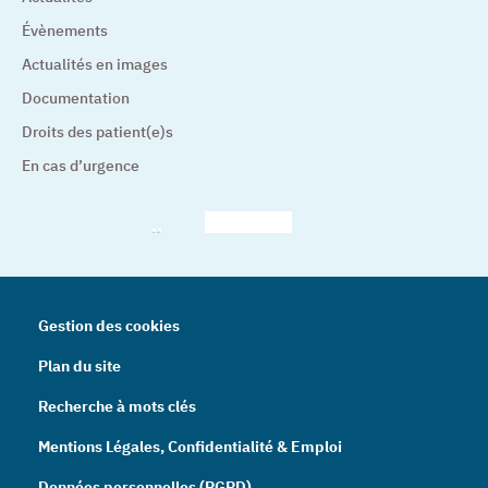
Évènements
Actualités en images
Documentation
Droits des patient(e)s
En cas d’urgence
– Nouvelle fenêtre
– Nouvelle fenêtre
– Nouvelle fenêtre
– Nouvelle fenêtre
– Nouve
Gestion des cookies
Plan du site
Recherche à mots clés
Mentions Légales, Confidentialité & Emploi
Données personnelles (RGPD)