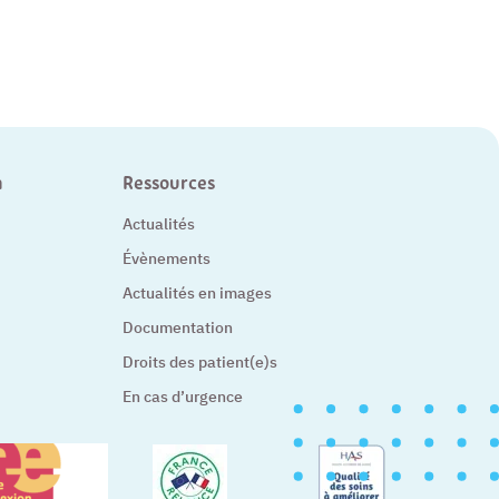
n
Ressources
Actualités
Évènements
Actualités en images
Documentation
Droits des patient(e)s
En cas d’urgence
– Nouvelle fenêtre
tre
– Nouvelle fenêtre
– Nouvelle fe