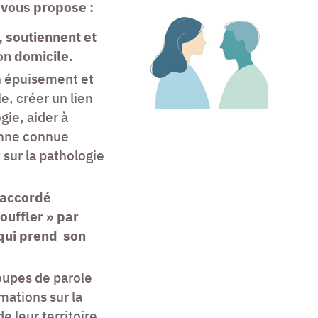
vous propose :
, soutiennent et
on domicile.
n épuisement et
e, créer un lien
gie, aider à
sonne connue
sur la pathologie
 accordé
ouffler » par
 qui prend son
oupes de parole
mations sur la
e leur territoire