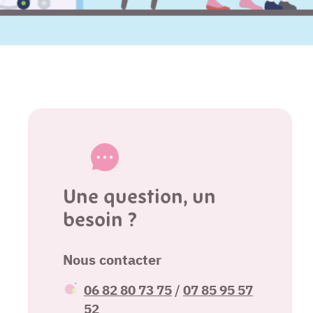
Une question, un
besoin ?
Nous contacter
06 82 80 73 75
/
07 85 95 57
52