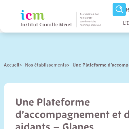
R
L’
Menu
Paramètres
Accueil
>
Nos établissements
>
Une Plateforme d’accompa
d’accessibilité
Contenu
Pied de page
Une Plateforme
d’accompagnement et de
aidants – Glanes