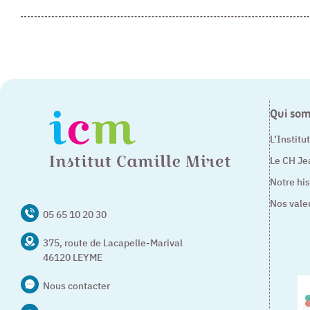
Qui so
L’Institu
Le CH Je
Notre his
Nos vale
05 65 10 20 30
375, route de Lacapelle-Marival
46120 LEYME
Nous contacter