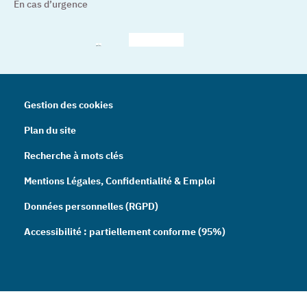
En cas d’urgence
– Nouvelle fenêtre
– Nouvelle fenêtre
– Nouvelle fenêtre
– Nouvelle fenêtre
– Nouve
Gestion des cookies
Plan du site
Recherche à mots clés
Mentions Légales, Confidentialité & Emploi
Données personnelles (RGPD)
Accessibilité : partiellement conforme (95%)