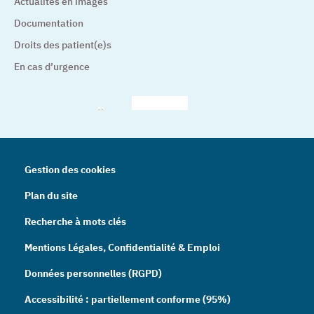
Actualités en images
Documentation
Droits des patient(e)s
En cas d’urgence
– Nouvelle fenêtre
– Nouvelle fenêtre
– Nouvelle fenêtre
– Nouvelle fenêtre
– Nouve
Gestion des cookies
Plan du site
Recherche à mots clés
Mentions Légales, Confidentialité & Emploi
Données personnelles (RGPD)
Accessibilité : partiellement conforme (95%)