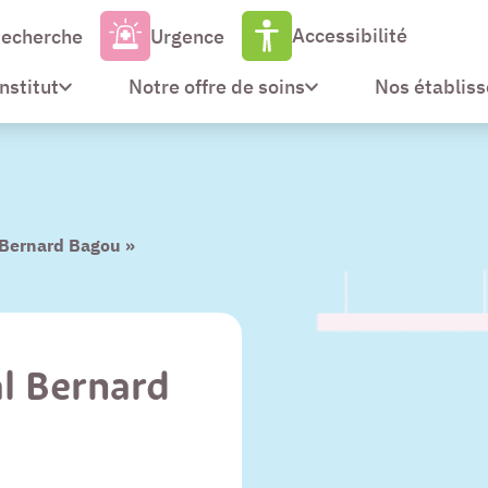
Accessibilité
echerche
Urgence
Institut
Notre offre de soins
Nos établis
l Bernard Bagou »
al Bernard