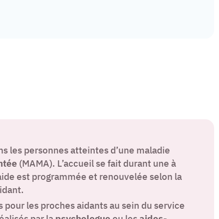
ns les personnes atteintes d’une maladie
ntée
(MAMA). L’accueil se fait durant une à
aide est programmée et renouvelée selon la
idant.
s pour les proches aidants au sein du service
éalisés par la
psychologue
ou les
aides-