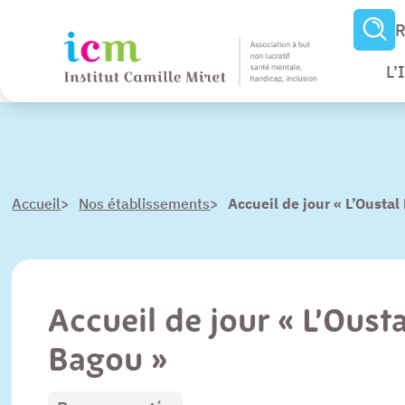
R
L’
Menu
Paramètres
Accueil
>
Nos établissements
>
Accueil de jour « L’Ousta
d’accessibilité
Contenu
Pied de page
Accueil de jour « L’Oust
Bagou »