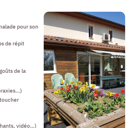
 malade pour son
s de répit
goûts de la
praxies…)
 toucher
 chants, vidéo…)