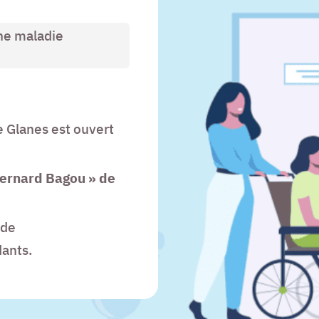
une maladie
e Glanes est ouvert
 Bernard Bagou » de
ade
dants.