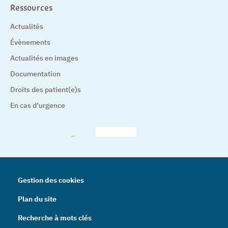
Ressources
Actualités
Évènements
Actualités en images
Documentation
Droits des patient(e)s
En cas d’urgence
– Nouvelle fenêtre
– Nouvelle fenêtre
– Nouvelle fenêtre
– Nouvelle fenêtre
– Nouve
Gestion des cookies
Plan du site
Recherche à mots clés