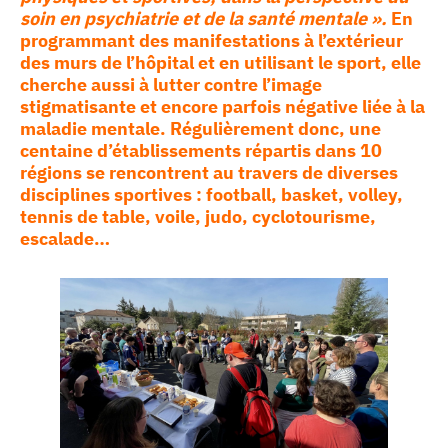
soin en psychiatrie et de la santé mentale ».
En
programmant des manifestations à l’extérieur
des murs de l’hôpital et en utilisant le sport, elle
cherche aussi à lutter contre l’image
stigmatisante et encore parfois négative liée à la
maladie mentale. Régulièrement donc, une
centaine d’établissements répartis dans 10
régions se rencontrent au travers de diverses
disciplines sportives : football, basket, volley,
tennis de table, voile, judo, cyclotourisme,
escalade…