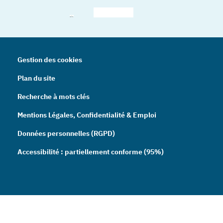
– Nouvelle fenêtre
– Nouvelle fenêtre
– Nouvelle fenêtre
– Nouvelle fenêtre
– Nouve
Gestion des cookies
Plan du site
Recherche à mots clés
Mentions Légales, Confidentialité & Emploi
Données personnelles (RGPD)
Accessibilité : partiellement conforme (95%)