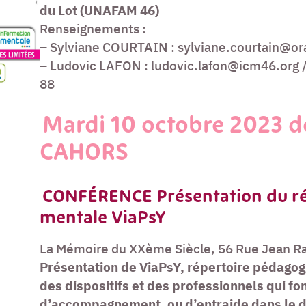
du Lot (UNAFAM 46)
Renseignements :
– Sylviane COURTAIN : sylviane.courtain@ora
– Ludovic LAFON : ludovic.lafon@icm46.org /
88
Mardi 10 octobre 2023 d
CAHORS
CONFÉRENCE Présentation du ré
mentale ViaPsY
La Mémoire du XXème Siècle, 56 Rue Jean 
Présentation de ViaPsY, répertoire pédago
des dispositifs et des professionnels qui fo
d’accompagnement, ou d’entraide dans le d