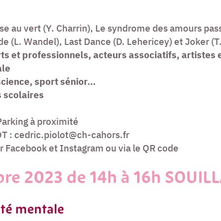
se au vert (Y. Charrin), Le syndrome des amours pass
 (L. Wandel), Last Dance (D. Lehericey) et Joker (T.
s et professionnels, acteurs associatifs, artistes
ale
science, sport sénior…
 scolaires
Parking à proximité
 : cedric.piolot@ch-cahors.fr
ur Facebook et Instagram ou via le QR code
bre 2023 de 14h à 16h SOUIL
anté mentale