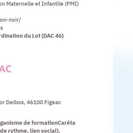
on Maternelle et Infantile (PMI)
von-noir/
rs
rdination du Lot (DAC 46)
EAC
tor Delbos, 46100 Figeac
organisme de formationCaréta
de rythme, lien social).