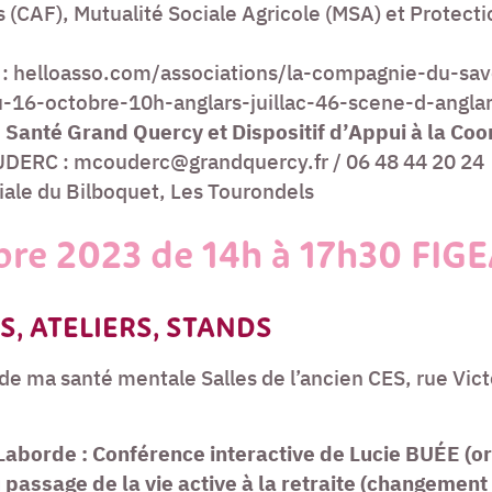
s (CAF), Mutualité Sociale Agricole (MSA) et Protecti
s) : helloasso.com/associations/la-compagnie-du-sa
16-octobre-10h-anglars-juillac-46-scene-d-angla
 Santé Grand Quercy et Dispositif d’Appui à la Coo
DERC : mcouderc@grandquercy.fr / 06 48 44 20 24
iale du Bilboquet, Les Tourondels
bre 2023 de 14h à 17h30 FIG
, ATELIERS, STANDS
 de ma santé mentale Salles de l’ancien CES, rue Vic
 Laborde : Conférence interactive de Lucie BUÉE (
 passage de la vie active à la retraite (changement 