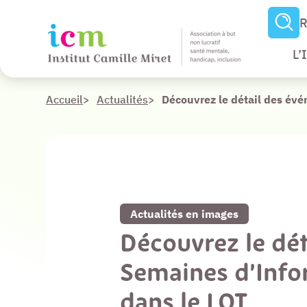
R
Revenir à la liste de toutes nos actualités
L’
Accueil
>
Actualités
>
Découvrez le détail des év
Menu
Paramètres
d’accessibilité
Contenu
Actualités en images
Pied de page
Découvrez le dé
Semaines d’Infor
dans le LOT