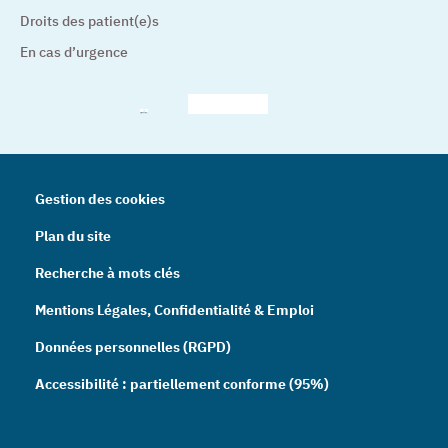
Droits des patient(e)s
En cas d’urgence
– Nouvelle fenêtre
– Nouvelle fenêtre
– Nouvelle fenêtre
– Nouvelle fenêtre
– Nouve
Gestion des cookies
Plan du site
Recherche à mots clés
Mentions Légales, Confidentialité & Emploi
Données personnelles (RGPD)
Accessibilité : partiellement conforme (95%)