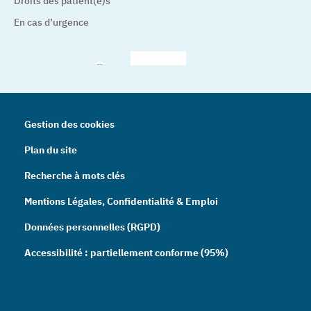
Droits des patient(e)s
En cas d’urgence
– Nouvelle fenêtre
– Nouvelle fenêtre
– Nouvelle fenêtre
– Nouvelle fenêtre
– Nouve
Gestion des cookies
Plan du site
Recherche à mots clés
Mentions Légales, Confidentialité & Emploi
Données personnelles (RGPD)
Accessibilité : partiellement conforme (95%)