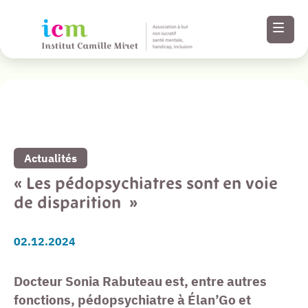
Revenir à la liste de toutes nos actualités
Menu
Paramètres
Actualités
d’accessibilité
« Les pédopsychiatres sont en voie
de disparition »
Contenu
02.12.2024
Pied de page
Docteur Sonia Rabuteau est, entre autres
fonctions, pédopsychiatre à Élan’Go et