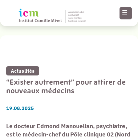
Revenir à la liste de toutes nos actualités
Menu
Paramètres
Actualités
d’accessibilité
“Exister autrement” pour attirer de
nouveaux médecins
Contenu
19.08.2025
Pied de page
Le docteur Edmond Manouelian, psychiatre,
est le médecin-chef du Pôle clinique 02 (Nord