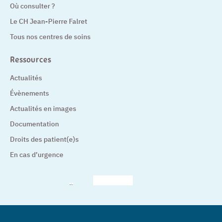
Où consulter ?
Le CH Jean-Pierre Falret
Tous nos centres de soins
Ressources
Actualités
Évènements
Actualités en images
Documentation
Droits des patient(e)s
En cas d’urgence
– Nouvelle fenêtre
– Nouvelle fenêtre
– Nouvelle fenêtre
– Nouvelle fenêtre
– Nouve