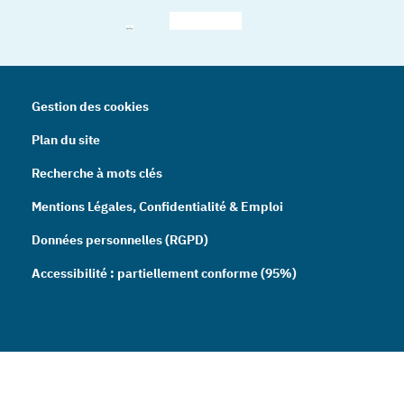
– Nouvelle fenêtre
– Nouvelle fenêtre
– Nouvelle fenêtre
– Nouvelle fenêtre
– Nouve
Gestion des cookies
Plan du site
Recherche à mots clés
Mentions Légales, Confidentialité & Emploi
Données personnelles (RGPD)
Accessibilité : partiellement conforme (95%)