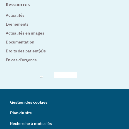
Ressources
Actualités
Évènements
Actualités en images
Documentation
Droits des patient(e)s
En cas d’urgence
– Nouvelle fenêtre
– Nouvelle fenêtre
– Nouvelle fenêtre
– Nouvelle fenêtre
– Nouve
Gestion des cookies
Plan du site
Recherche à mots clés